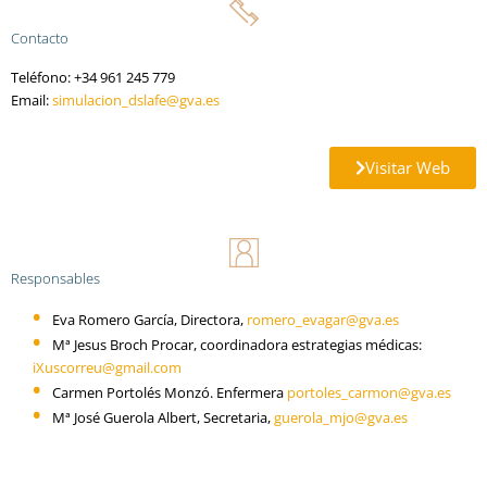
Contacto
Teléfono: +34 961 245 779
Email:
simulacion_dslafe@gva.es
Visitar Web
Responsables
Eva Romero García, Directora,
romero_evagar@gva.es
Mª Jesus Broch Procar, coordinadora estrategias médicas:
iXuscorreu@gmail.com
Carmen Portolés Monzó. Enfermera
portoles_carmon@gva.es
Mª José Guerola Albert, Secretaria,
guerola_mjo@gva.es