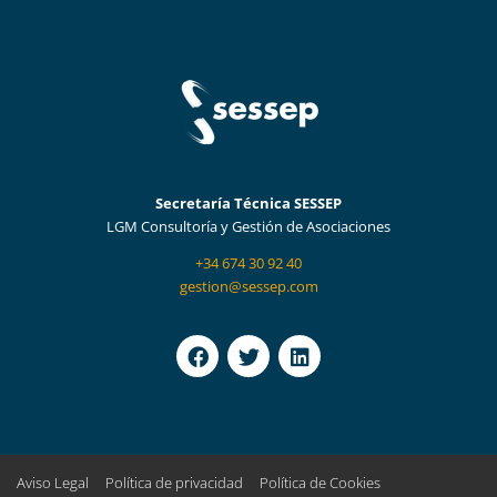
Secretaría Técnica SESSEP
LGM Consultoría y Gestión de Asociaciones
+34 674 30 92 40
gestion@sessep.com
F
T
L
a
w
i
c
i
n
e
t
k
b
t
e
o
e
d
o
r
i
Aviso Legal
Política de privacidad
Política de Cookies
k
n