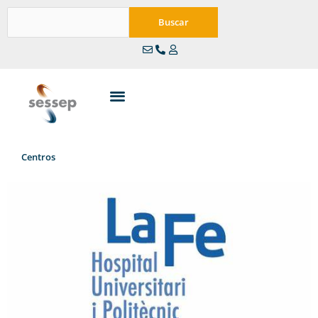
Ir
Buscar
al
Buscar
contenido
Centros