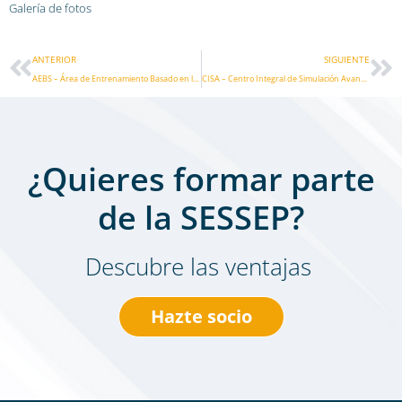
Galería de fotos
Ant
Si
ANTERIOR
SIGUIENTE
AEBS – Área de Entrenamiento Basado en la Simulación
CISA – Centro Integral de Simulación Avanzada
¿Quieres formar parte
de la SESSEP?
Descubre las ventajas
Hazte socio