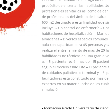
propósito de entrenar las habilidades téc
profesionales sanitarios así como de dar
de profesionales del ámbito de la salud.
600 m2 destinado a esta finalidad que si
incluye: – Un control de enfermería – Un
habitaciones de hospitalización – Maniquí
almacenes – Diversos espacios comunes e
aula con capacidad para 45 personas y sal
realiza el entrenamiento de más de 20 h
habilidades no técnicas en una gran div
a: – El paciente recién nacido – El pacient
según el modelo Child Life – El paciente 
de cuidados paliativos o terminal y – El p
facilitadores está constituido por más d
expertos en su materia, ocho de los cual
simulación.
• Formación Grado Universitario de ciènc