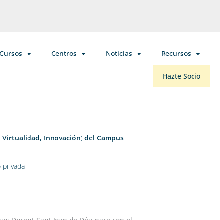
/Cursos
Centros
Noticias
Recursos
Hazte Socio
, Virtualidad, Innovación) del Campus
 privada
pus Docent Sant Joan de Déu nace con el