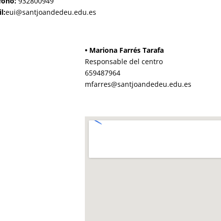
fono:
932800949
l:
eui@santjoandedeu.edu.es
• Mariona Farrés Tarafa
Responsable del centro
659487964
mfarres@santjoandedeu.edu.es