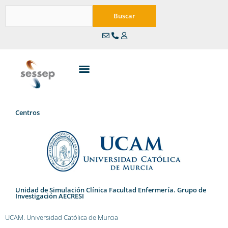
Ir
Buscar
al
Buscar
contenido
Centros
Unidad de Simulación Clínica Facultad Enfermería. Grupo de
Investigación AECRESI
UCAM. Universidad Católica de Murcia