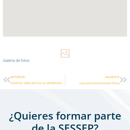
Galería de fotos
Ant
Si
ANTERIOR
SIGUIENTE
HOSPITAL SIMULADO DE LA UNIVERSIDAD EUROPEA DE MADRID
Laboratorio de Simulación Clínica
¿Quieres formar parte
de la SESSEP?