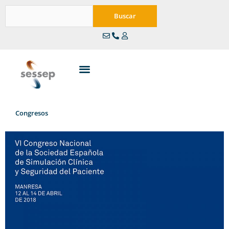
Ir
Buscar
al
Buscar
contenido
Congresos