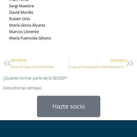
Sergi Maestre
David Morilla
Rubén Orio
María Gloria Álvarez
Marcos Llorente
María Fuencisla Gilsanz
Ant
Si
ANTERIOR
SIGUIENTE
Grupo de Seguridad del Paciente
Grupo de Investigación: Interprofesional multidisciplinar
¿Quieres formar parte de la SESSEP?
Descubre las ventajas
Hazte socio