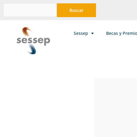
Ir
Buscar
Buscar
al
contenido
Sessep
Becas y Premi