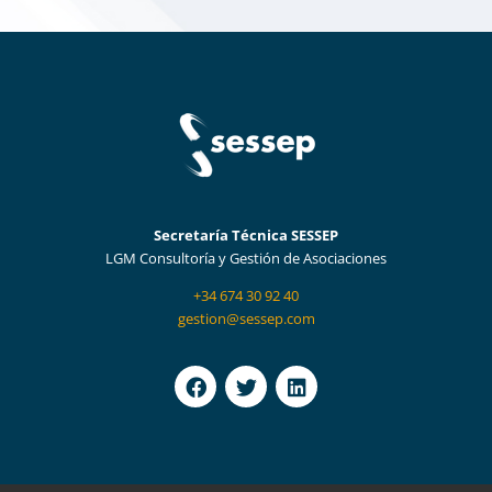
Secretaría Técnica SESSEP
LGM Consultoría y Gestión de Asociaciones
+34 674 30 92 40
gestion@sessep.com
F
T
L
a
w
i
c
i
n
e
t
k
b
t
e
o
e
d