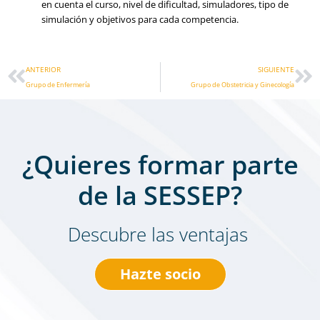
en cuenta el curso, nivel de dificultad, simuladores, tipo de
simulación y objetivos para cada competencia.
Ant
Si
ANTERIOR
SIGUIENTE
Grupo de Enfermería
Grupo de Obstetricia y Ginecología
¿Quieres formar parte
de la SESSEP?
Descubre las ventajas
Hazte socio